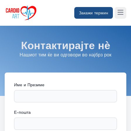
Open
Закажи термин
Контактирајте нѐ
Нашиот тим ќе ви одговори во најбрз рок
Име и Презиме
Е-пошта