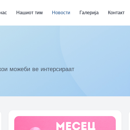
нас
Нашиот тим
Новости
Галерија
Контакт
кои можеби ве интерсираат