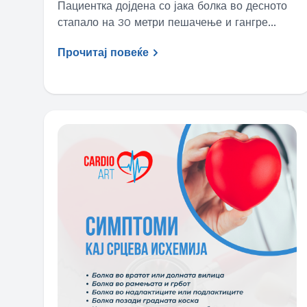
Пациентка дојдена со јака болка во десното
стапало на 30 метри пешачење и гангре...
Прочитај повеќе